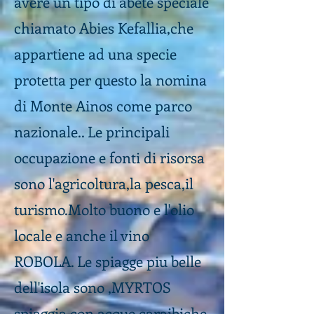
avere un tipo di abete speciale
chiamato Abies Kefallia,che
appartiene ad una specie
protetta per questo la nomina
di Monte Ainos come parco
nazionale.. Le principali
occupazione e fonti di risorsa
sono l'agricoltura,la pesca,il
turismo.Molto buono e l'olio
locale e anche il vino
ROBOLA. Le spiagge piu belle
dell'isola sono ,MYRTOS
spiaggia con acque caraibiche